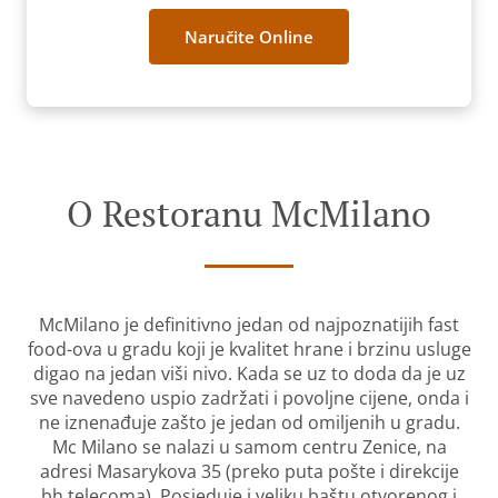
Naručite Online
O Restoranu McMilano
McMilano je definitivno jedan od najpoznatijih fast
food-ova u gradu koji je kvalitet hrane i brzinu usluge
digao na jedan viši nivo. Kada se uz to doda da je uz
sve navedeno uspio zadržati i povoljne cijene, onda i
ne iznenađuje zašto je jedan od omiljenih u gradu.
Mc Milano se nalazi u samom centru Zenice, na
adresi Masarykova 35 (preko puta pošte i direkcije
bh telecoma). Posjeduje i veliku baštu otvorenog i