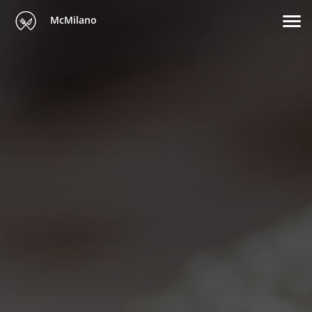
McMilano